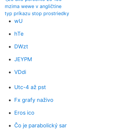
mzima wewe v angličtine
typ príkazu stop prostriedky
wU
hTe
DWzt
JEYPM
VDdi
Utc-4 až pst
Fx grafy naživo
Eros ico
Čo je parabolický sar