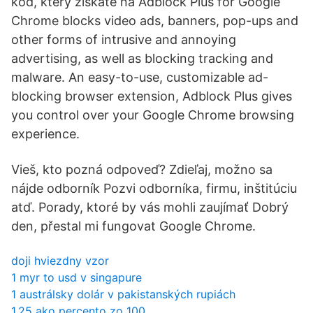
kód, který získáte na Adblock Plus for Google
Chrome blocks video ads, banners, pop-ups and
other forms of intrusive and annoying
advertising, as well as blocking tracking and
malware. An easy-to-use, customizable ad-
blocking browser extension, Adblock Plus gives
you control over your Google Chrome browsing
experience.
Vieš, kto pozná odpoveď? Zdieľaj, možno sa
nájde odborník Pozvi odborníka, firmu, inštitúciu
atď. Porady, ktoré by vás mohli zaujímať Dobrý
den, přestal mi fungovat Google Chrome.
doji hviezdny vzor
1 myr to usd v singapure
1 austrálsky dolár v pakistanských rupiách
1,25 ako percento zo 100