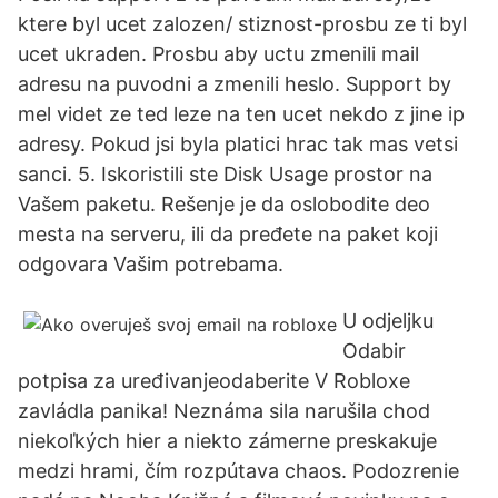
ktere byl ucet zalozen/ stiznost-prosbu ze ti byl
ucet ukraden. Prosbu aby uctu zmenili mail
adresu na puvodni a zmenili heslo. Support by
mel videt ze ted leze na ten ucet nekdo z jine ip
adresy. Pokud jsi byla platici hrac tak mas vetsi
sanci. 5. Iskoristili ste Disk Usage prostor na
Vašem paketu. Rešenje je da oslobodite deo
mesta na serveru, ili da pređete na paket koji
odgovara Vašim potrebama.
U odjeljku
Odabir
potpisa za uređivanjeodaberite V Robloxe
zavládla panika! Neznáma sila narušila chod
niekoľkých hier a niekto zámerne preskakuje
medzi hrami, čím rozpútava chaos. Podozrenie