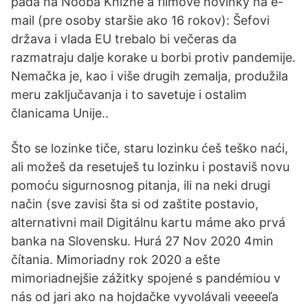
padá na Nooba Knižné a filmové novinky na e-
mail (pre osoby staršie ako 16 rokov): Šefovi
država i vlada EU trebalo bi večeras da
razmatraju dalje korake u borbi protiv pandemije.
Nemačka je, kao i više drugih zemalja, produžila
meru zaključavanja i to savetuje i ostalim
članicama Unije..
Što se lozinke tiče, staru lozinku ćeš teško naći,
ali možeš da resetuješ tu lozinku i postaviš novu
pomoću sigurnosnog pitanja, ili na neki drugi
način (sve zavisi šta si od zaštite postavio,
alternativni mail Digitálnu kartu máme ako prvá
banka na Slovensku. Hurá 27 Nov 2020 4min
čítania. Mimoriadny rok 2020 a ešte
mimoriadnejšie zážitky spojené s pandémiou v
nás od jari ako na hojdačke vyvolávali veeeeľa