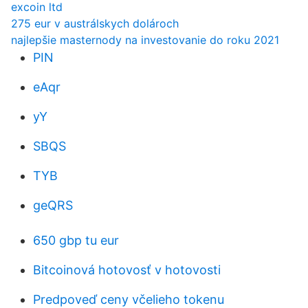
excoin ltd
275 eur v austrálskych dolároch
najlepšie masternody na investovanie do roku 2021
PIN
eAqr
yY
SBQS
TYB
geQRS
650 gbp tu eur
Bitcoinová hotovosť v hotovosti
Predpoveď ceny včelieho tokenu