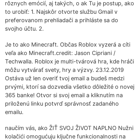
rôznych emócií, aj takých, o ak Tu je postup, ako
to urobiť: 1. Najskôr otvorte službu Gmail v
preferovanom prehliadači a prihláste sa do
svojho účtu. 2.
Je to ako Minecraft. Občas Roblox vyzerá a cíti
veľa ako Minecraft.credit: Jason Cipriani /
Techwalla. Roblox je multi-tvárová hra, kde hráči
môžu vytvárať svety, hry a výzvy. 23.12.2019
Ostáva už len overiť tvoj email a budeš medzi
prvými, ktorí sa dozvedia všetko dôležité o novej
365 banke! Otvor si svoj email a kliknutím na
priloženú linku potvrď správnosť zadaného
emailu.
naučím vás, ako ŽIŤ SVOJ ŽIVOT NAPLNO Nužni
kolačići omogućuju ključne funkcionalnosti na